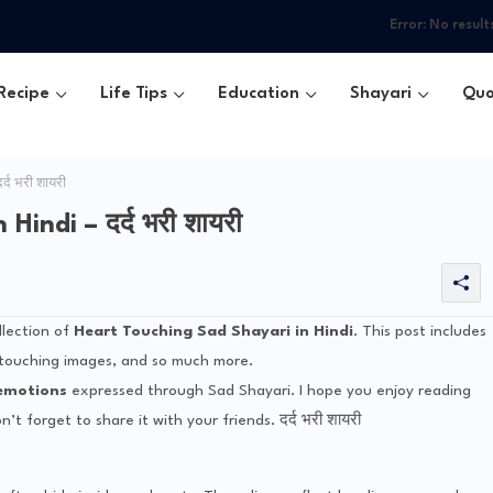
Error:
No result
Recipe
Life Tips
Education
Shayari
Quo
द भरी शायरी
indi – दर्द भरी शायरी
llection of
Heart Touching
Sad Shayari in Hindi
. This post includes
, touching images, and so much more.
emotions
expressed through Sad Shayari. I hope you enjoy reading
t forget to share it with your friends. दर्द भरी शायरी