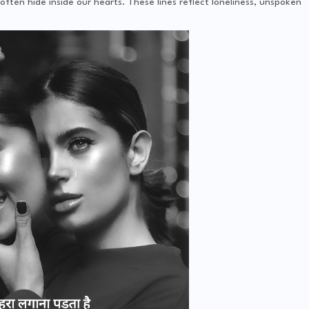
ten hide inside our hearts. These lines reflect loneliness, unspoken