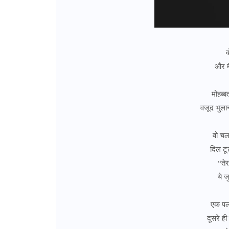
व
और मै
मोहब्ब
वजूद भुलान
वो चल
दिल टू
“तेर
ये 
एक पल
दूसरे ह