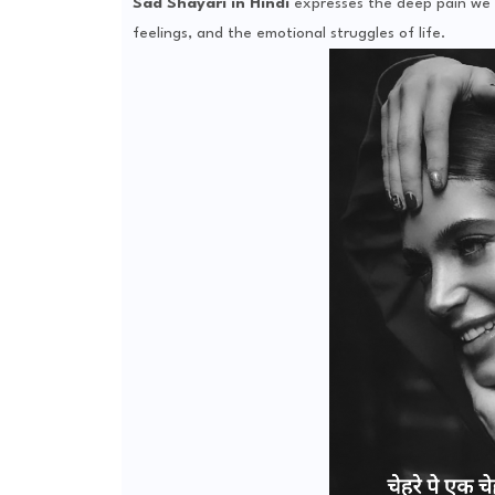
Sad Shayari in Hindi
expresses the deep pain we of
feelings, and the emotional struggles of life.