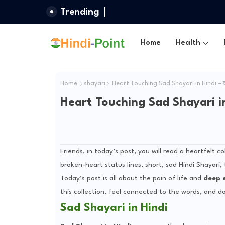
Trending
Home
Health
Home
shayari
Heart Touching Sad Shayari in Hindi – दर्
Heart Touching Sad Shayari in H
Friends, in today’s post, you will read a heartfelt co
broken-heart status lines, short, sad Hindi Shayari
Today’s post is all about the pain of life and
deep 
this collection, feel connected to the words, and don’
Sad Shayari in Hindi