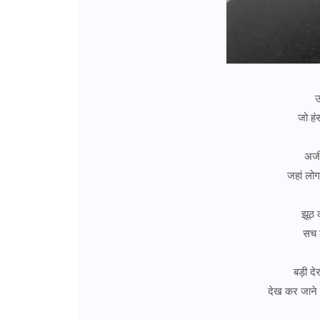
उ
जो हंस
अजीब
जहां लोग
झूठ क
सच क
बड़ी दे
देख कर जाने क