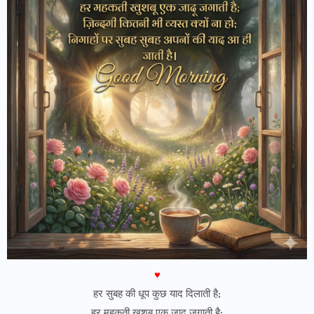
♥
हर सुबह की धूप कुछ याद दिलाती है;
हर महकती खुशबू एक जादू जगाती है;